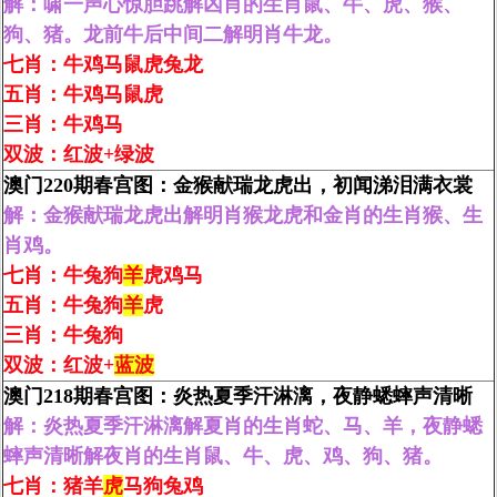
解：
啸一声心惊胆跳解凶肖的生肖鼠、牛、虎、猴、
狗、猪。龙前牛后中间二解明肖牛龙。
七肖：
牛鸡马鼠虎兔龙
五肖：
牛鸡马鼠虎
三肖：
牛鸡马
双波：红波+绿波
澳门220期春宫图：
金猴献瑞龙虎出，初闻涕泪满衣裳
解：
金猴献瑞龙虎出解明肖猴龙虎和金肖的生肖猴、生
肖鸡。
七肖：
牛兔狗
羊
虎鸡马
五肖：
牛兔狗
羊
虎
三肖：
牛兔狗
双波：红波+
蓝波
澳门218期春宫图：
炎热夏季汗淋漓，夜静蟋蟀声清晰
解：
炎热夏季汗淋漓解夏肖的生肖蛇、马、羊，夜静蟋
蟀声清晰解夜肖的生肖鼠、牛、虎、鸡、狗、猪。
七肖：
猪羊
虎
马狗兔鸡