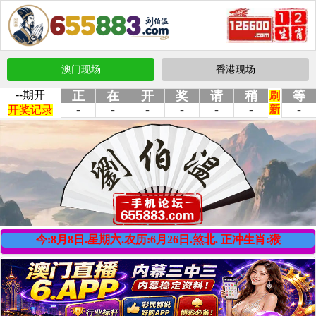
澳门现场
香港现场