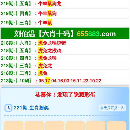
219
期
:〖五肖
〗
：牛羊
鼠
狗龙
219
期
:〖四肖〗
：牛羊
鼠
狗
219
期:〖三肖
〗
：牛羊
鼠
刘伯温
【六肖十码】
65
5
8
83
.com
218
期
:〖六肖〗
：
虎
兔龙猴鸡猪
218
期
:〖五肖
〗
：
虎
兔龙猴鸡
218
期
:〖四肖〗
：
虎
兔龙猴
218
期:〖三肖
〗
：
虎
兔龙
218
期
:〖二肖〗
：
虎
兔
218
期:〖10码〗
：
05.
17
.04.16.03.15.11.23.10.22
恭喜你！发现了隐藏彩蛋
221期:生肖摇奖
当天只可摇一次