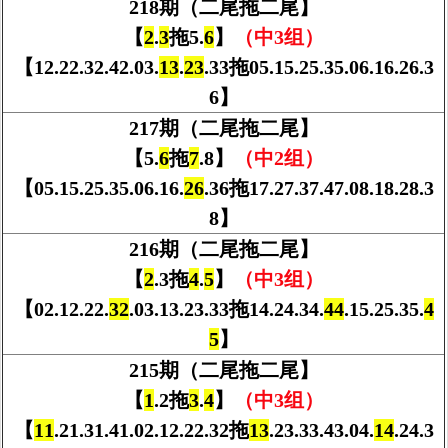
218期（二尾拖二尾】
【
2
.
3
拖5.
6
】
（中3组）
【12.22.32.42.03.
13
.
23
.33拖05.15.25.35.06.16.26.3
6】
217期（二尾拖二尾】
【5.
6
拖
7
.8】
（中2组）
【05.15.25.35.06.16.
26
.36拖17.27.37.47.08.18.28.3
8】
216期（二尾拖二尾】
【
2
.3拖
4
.
5
】
（中3组）
【02.12.22.
32
.03.13.23.33拖14.24.34.
44
.15.25.35.
4
5
】
215期（二尾拖二尾】
【
1
.2拖
3
.
4
】
（中3组）
【
11
.21.31.41.02.12.22.32拖
13
.23.33.43.04.
14
.24.3