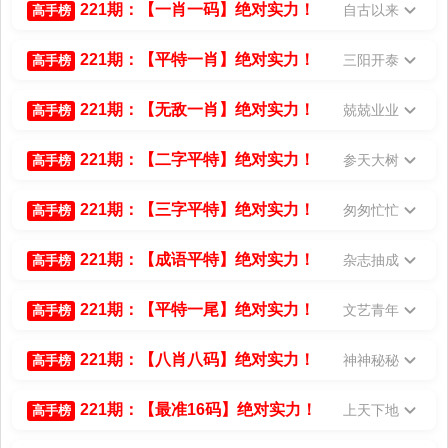
221期：【一肖一码】绝对实力！
自古以来
高手榜
221期：【平特一肖】绝对实力！
三阳开泰
高手榜
221期：【无敌一肖】绝对实力！
兢兢业业
高手榜
221期：【二字平特】绝对实力！
参天大树
高手榜
221期：【三字平特】绝对实力！
匆匆忙忙
高手榜
221期：【成语平特】绝对实力！
杂志抽成
高手榜
221期：【平特一尾】绝对实力！
文艺青年
高手榜
221期：【八肖八码】绝对实力！
神神秘秘
高手榜
221期：【最准16码】绝对实力！
上天下地
高手榜