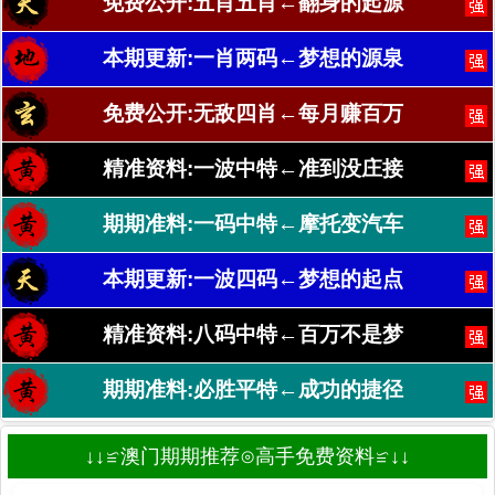
免费公开:五肖五肖←翻身的起源
本期更新:一肖两码←梦想的源泉
免费公开:无敌四肖←每月赚百万
精准资料:一波中特←准到没庄接
期期准料:一码中特←摩托变汽车
本期更新:一波四码←梦想的起点
精准资料:八码中特←百万不是梦
期期准料:必胜平特←成功的捷径
↓↓≌澳门期期推荐⊙高手免费资料≌↓↓