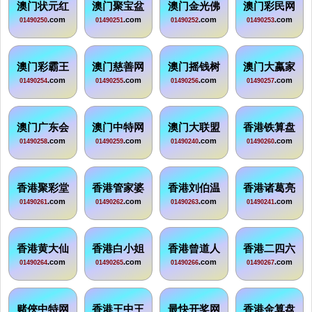
澳门状元红
澳门聚宝盆
澳门金光佛
澳门彩民网
.com
.com
.com
.com
01490250
01490251
01490252
01490253
澳门彩霸王
澳门慈善网
澳门摇钱树
澳门大蠃家
.com
.com
.com
.com
01490254
01490255
01490256
01490257
澳门广东会
澳门中特网
澳门大联盟
香港铁算盘
.com
.com
.com
.com
01490258
01490259
01490240
01490260
香港聚彩堂
香港管家婆
香港刘伯温
香港诸葛亮
.com
.com
.com
.com
01490261
01490262
01490263
01490241
香港黄大仙
香港白小姐
香港曾道人
香港二四六
.com
.com
.com
.com
01490264
01490265
01490266
01490267
赌俠中特网
香港王中王
最快开奖网
香港金算盘