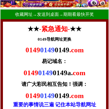
收藏网址→发送到桌面→期期看最快开奖
★★
-紧急通知-
★★
0149导航网址更换
0149
0149
0149
.com
易记域名：
0149
0149
0149a.
com
请广大彩民相互告知！
强调：
0149
0149
0149
.com
重要的事情说三遍 记住本站导航网址