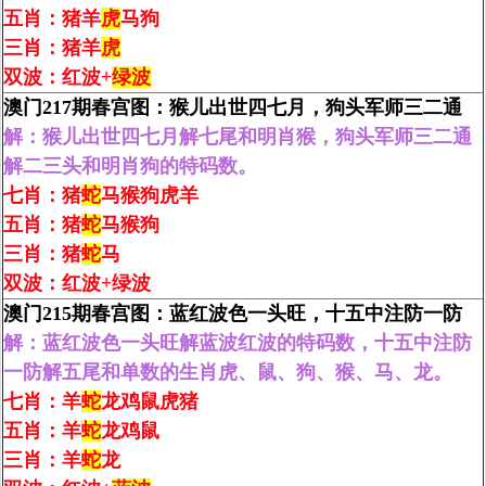
五肖：
猪羊
虎
马狗
三肖：
猪羊
虎
双波：红波+
绿波
澳门217期春宫图：
猴儿出世四七月，狗头军师三二通
解：
猴儿出世四七月解七尾和明肖猴，狗头军师三二通
解二三头和明肖狗的特码数。
七肖：
猪
蛇
马猴狗虎羊
五肖：
猪
蛇
马猴狗
三肖：
猪
蛇
马
双波：红波+绿波
澳门215期春宫图：
蓝红波色一头旺，十五中注防一防
解：
蓝红波色一头旺解蓝波红波的特码数，十五中注防
一防解五尾和单数的生肖虎、鼠、狗、猴、马、龙。
七肖：
羊
蛇
龙鸡鼠虎猪
五肖：
羊
蛇
龙鸡鼠
三肖：
羊
蛇
龙