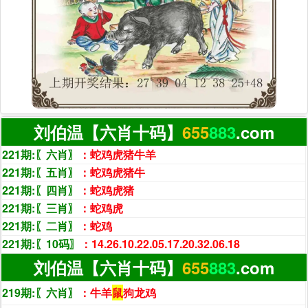
刘伯温
【六肖十码】
65
5
8
83
.com
221
期
:〖六肖〗
：蛇鸡虎猪牛羊
221
期
:〖五肖
〗
：蛇鸡虎猪牛
221
期
:〖四肖〗
：蛇鸡虎猪
221
期:〖三肖
〗
：蛇鸡虎
221
期
:〖二肖〗
：蛇鸡
221
期:〖10码〗
：
14.26.10.22.05.17.20.32.06.18
刘伯温
【六肖十码】
65
5
8
83
.com
219
期
:〖六肖〗
：牛羊
鼠
狗龙鸡